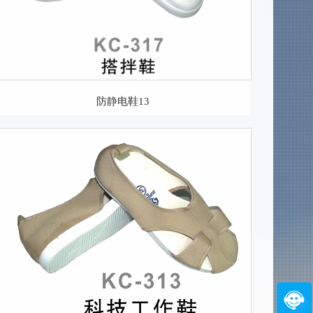
防静电鞋13