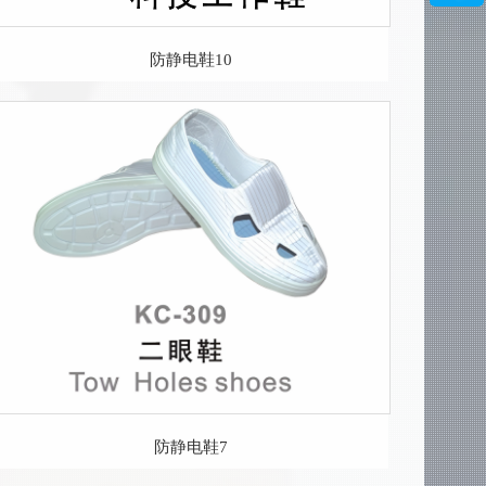
防静电鞋10
防静电鞋7