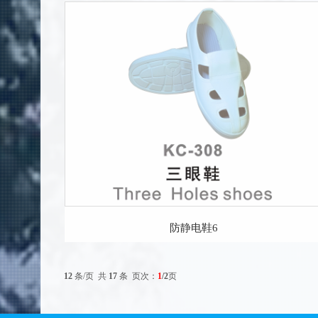
防静电鞋6
12
条/页 共
17
条 页次：
1
/2
页