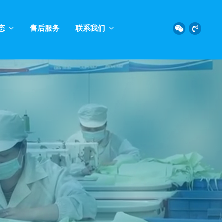
态
售后服务
联系我们