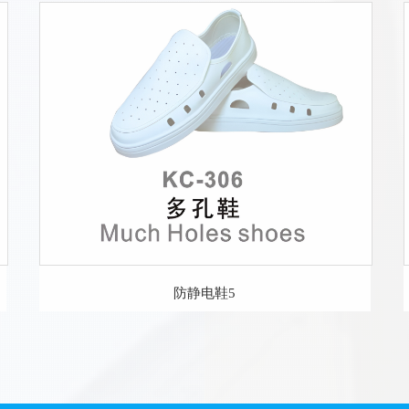
防静电鞋5