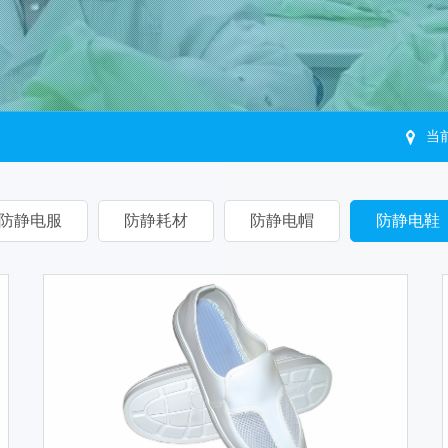
当
防静电服
防静耗材
防静电帽
防静电鞋